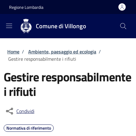
Salta al contenuto principale
Skip to footer content
Regione Lombardia
Comune di Villongo
Briciole di pane
Home
/
Ambiente, paesaggio ed ecologia
/
Gestire responsabilmente i rifiuti
Gestire responsabilmente
i rifiuti
Condividi
Normativa di riferimento