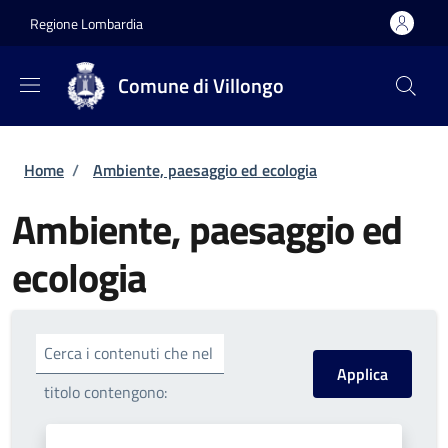
Salta al contenuto principale
Skip to footer content
Regione Lombardia
Comune di Villongo
Briciole di pane
Home
/
Ambiente, paesaggio ed ecologia
Ambiente, paesaggio ed
ecologia
Cerca i contenuti che nel
titolo contengono: