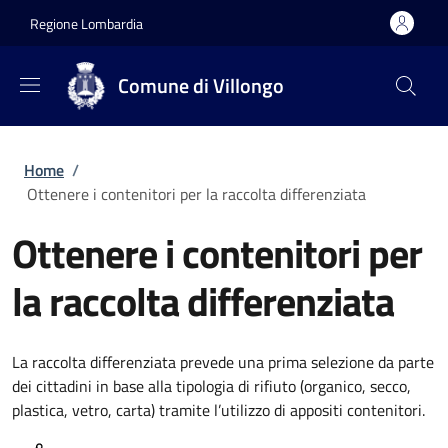
Salta al contenuto principale
Skip to footer content
Regione Lombardia
Comune di Villongo
Briciole di pane
Home
/
Ottenere i contenitori per la raccolta differenziata
Ottenere i contenitori per
la raccolta differenziata
La raccolta differenziata prevede una prima selezione da parte
dei cittadini in base alla tipologia di rifiuto (organico, secco,
plastica, vetro, carta) tramite l’utilizzo di appositi contenitori.