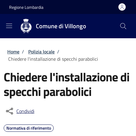
Salta al contenuto principale
Skip to footer content
Regione Lombardia
Comune di Villongo
Briciole di pane
Home
/
Polizia locale
/
Chiedere l'installazione di specchi parabolici
Chiedere l'installazione di
specchi parabolici
Condividi
Normativa di riferimento