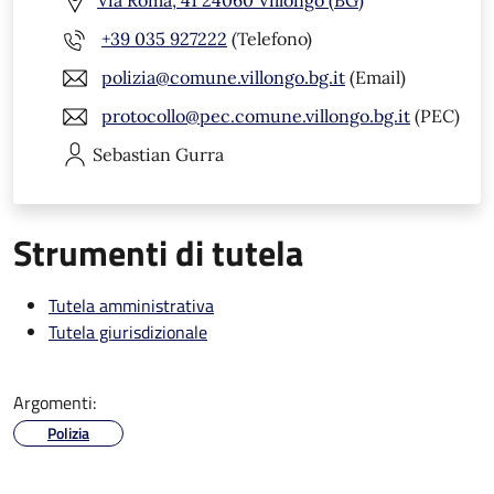
Via Roma, 41 24060 Villongo (BG)
+39 035 927222
(Telefono)
polizia@comune.villongo.bg.it
(Email)
protocollo@pec.comune.villongo.bg.it
(PEC)
Sebastian
Gurra
Strumenti di tutela
Tutela amministrativa
Tutela giurisdizionale
Argomenti:
Polizia