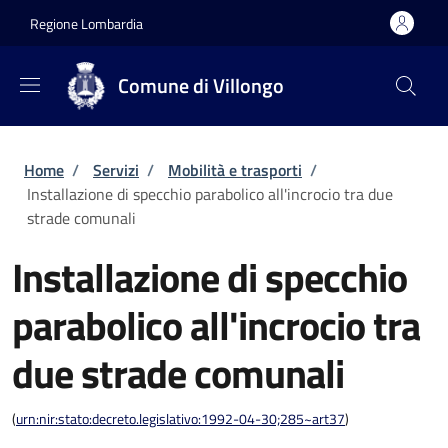
Salta al contenuto principale
Skip to footer content
Regione Lombardia
Comune di Villongo
Briciole di pane
Home
/
Servizi
/
Mobilità e trasporti
/
Installazione di specchio parabolico all'incrocio tra due
strade comunali
Installazione di specchio
parabolico all'incrocio tra
due strade comunali
(
urn:nir:stato:decreto.legislativo:1992-04-30;285~art37
)