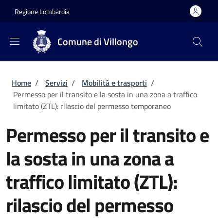
Salta al contenuto principale
Skip to footer content
Regione Lombardia
Comune di Villongo
Briciole di pane
Home
/
Servizi
/
Mobilità e trasporti
/
Permesso per il transito e la sosta in una zona a traffico
limitato (ZTL): rilascio del permesso temporaneo
Permesso per il transito e
la sosta in una zona a
traffico limitato (ZTL):
rilascio del permesso