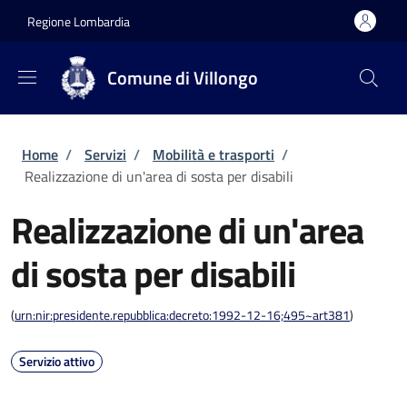
Salta al contenuto principale
Skip to footer content
Regione Lombardia
Comune di Villongo
Briciole di pane
Home
/
Servizi
/
Mobilità e trasporti
/
Realizzazione di un'area di sosta per disabili
Realizzazione di un'area
di sosta per disabili
(
urn:nir:presidente.repubblica:decreto:1992-12-16;495~art381
)
Servizio attivo