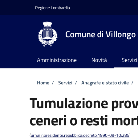
Salta al contenuto principale
Skip to footer content
Regione Lombardia
Comune di Villongo
Amministrazione
Novità
Servizi
Briciole di pane
Home
/
Servizi
/
Anagrafe e stato civile
/
Tumulazione provv
ceneri o resti mor
(
urn:nir:presidente.repubblica:decreto:1990-09-10;285
)