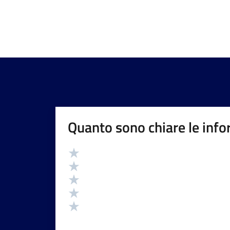
Quanto sono chiare le info
Valutazione
Valuta 5 stelle su 5
Valuta 4 stelle su 5
Valuta 3 stelle su 5
Valuta 2 stelle su 5
Valuta 1 stelle su 5