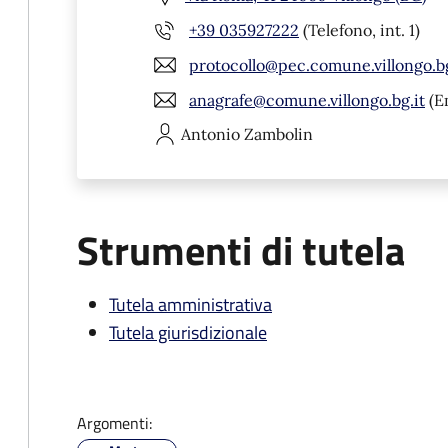
+39 035927222
(Telefono, int. 1)
protocollo@pec.comune.villongo.bg
anagrafe@comune.villongo.bg.it
(E
Antonio
Zambolin
Strumenti di tutela
Tutela amministrativa
Tutela giurisdizionale
Argomenti: