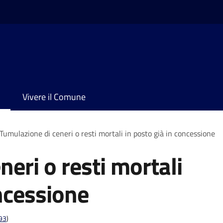
Vivere il Comune
Tumulazione di ceneri o resti mortali in posto già in concessione
eri o resti mortali
oncessione
t93
)