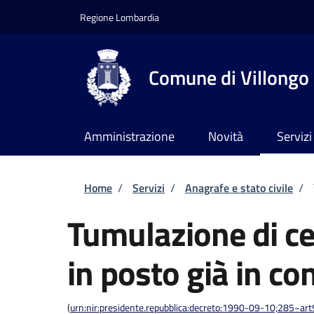
Salta al contenuto principale
Skip to footer content
Regione Lombardia
Comune di Villongo
Amministrazione
Novità
Servizi
Briciole di pane
Home
/
Servizi
/
Anagrafe e stato civile
/
Tumulazione di cen
in posto già in c
(
urn:nir:presidente.repubblica:decreto:1990-09-10;285~ar