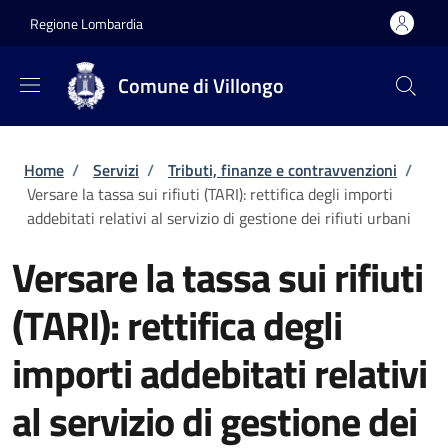
Salta al contenuto principale
Skip to footer content
Regione Lombardia
Comune di Villongo
Briciole di pane
Home
/
Servizi
/
Tributi, finanze e contravvenzioni
/
Versare la tassa sui rifiuti (TARI): rettifica degli importi
addebitati relativi al servizio di gestione dei rifiuti urbani
Versare la tassa sui rifiuti
(TARI): rettifica degli
importi addebitati relativi
al servizio di gestione dei