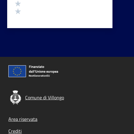
Valuta 2 stelle su 5
Valuta 1 stelle su 5
Comune di Villongo
Footer menu
Area riservata
Crediti