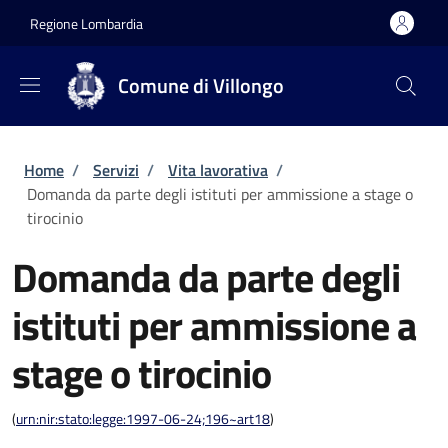
Salta al contenuto principale
Skip to footer content
Regione Lombardia
Comune di Villongo
Briciole di pane
Home
/
Servizi
/
Vita lavorativa
/
Domanda da parte degli istituti per ammissione a stage o
tirocinio
Domanda da parte degli
istituti per ammissione a
stage o tirocinio
(
urn:nir:stato:legge:1997-06-24;196~art18
)