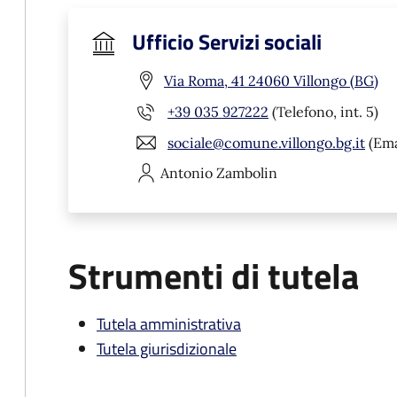
Ufficio Servizi sociali
Via Roma, 41 24060 Villongo (BG)
+39 035 927222
(Telefono, int. 5)
sociale@comune.villongo.bg.it
(Ema
Antonio
Zambolin
Strumenti di tutela
Tutela amministrativa
Tutela giurisdizionale