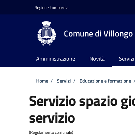
Salta al contenuto principale
Skip to footer content
Regione Lombardia
Comune di Villongo
Amministrazione
Novità
Servizi
Briciole di pane
Home
/
Servizi
/
Educazione e formazione
Servizio spazio gi
servizio
(Regolamento comunale)