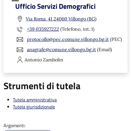
Ufficio Servizi Demografici
Via Roma, 41 24060 Villongo (BG)
+39 035927222
(Telefono, int. 1)
protocollo@pec.comune.villongo.bg.it
(PEC)
anagrafe@comune.villongo.bg.it
(Email)
Antonio
Zambolin
Strumenti di tutela
Tutela amministrativa
Tutela giurisdizionale
Argomenti: