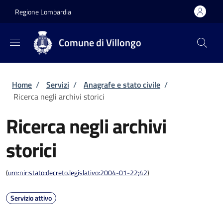
Salta al contenuto principale
Skip to footer content
Regione Lombardia
Comune di Villongo
Briciole di pane
Home
/
Servizi
/
Anagrafe e stato civile
/
Ricerca negli archivi storici
Ricerca negli archivi
storici
(
urn:nir:stato:decreto.legislativo:2004-01-22;42
)
Servizio attivo