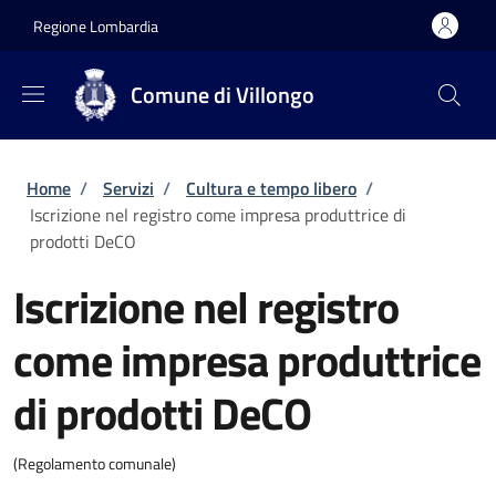
Salta al contenuto principale
Skip to footer content
Regione Lombardia
Comune di Villongo
Briciole di pane
Home
/
Servizi
/
Cultura e tempo libero
/
Iscrizione nel registro come impresa produttrice di
prodotti DeCO
Iscrizione nel registro
come impresa produttrice
di prodotti DeCO
(Regolamento comunale)