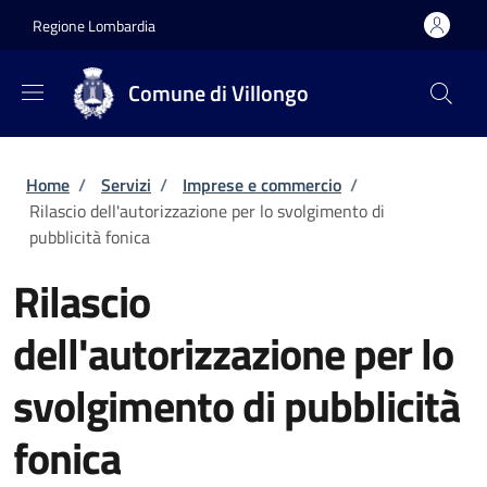
Salta al contenuto principale
Skip to footer content
Regione Lombardia
Comune di Villongo
Briciole di pane
Home
/
Servizi
/
Imprese e commercio
/
Rilascio dell'autorizzazione per lo svolgimento di
pubblicità fonica
Rilascio
dell'autorizzazione per lo
svolgimento di pubblicità
fonica