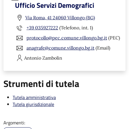
Ufficio Servizi Demografici
Via Roma, 41 24060 Villongo (BG)
+39 035927222
(Telefono, int. 1)
protocollo@pec.comune.villongo.bg.it
(PEC)
anagrafe@comune.villongo.bg.it
(Email)
Antonio
Zambolin
Strumenti di tutela
Tutela amministrativa
Tutela giurisdizionale
Argomenti: