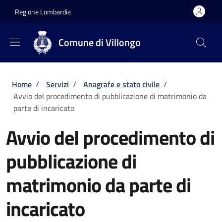
Salta al contenuto principale
Skip to footer content
Regione Lombardia
Comune di Villongo
Briciole di pane
Home
/
Servizi
/
Anagrafe e stato civile
/
Avvio del procedimento di pubblicazione di matrimonio da
parte di incaricato
Avvio del procedimento di
pubblicazione di
matrimonio da parte di
incaricato