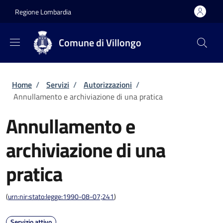
Salta al contenuto principale
Skip to footer content
Regione Lombardia
Comune di Villongo
Briciole di pane
Home
/
Servizi
/
Autorizzazioni
/
Annullamento e archiviazione di una pratica
Annullamento e
archiviazione di una
pratica
(
urn:nir:stato:legge:1990-08-07;241
)
Servizio attivo