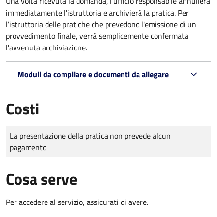
Una volta ricevuta la domanda, l'ufficio responsabile annullerà
immediatamente l'istruttoria e archivierà la pratica. Per
l’istruttoria delle pratiche che prevedono l'emissione di un
provvedimento finale, verrà semplicemente confermata
l'avvenuta archiviazione.
Moduli da compilare e documenti da allegare
Costi
Tipo di pagamento
Importo
La presentazione della pratica non prevede alcun
pagamento
Cosa serve
Per accedere al servizio, assicurati di avere: