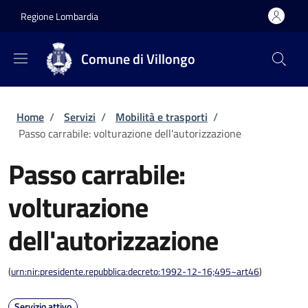
Salta al contenuto principale
Skip to footer content
Regione Lombardia
Comune di Villongo
Briciole di pane
Home
/
Servizi
/
Mobilità e trasporti
/
Passo carrabile: volturazione dell'autorizzazione
Passo carrabile:
volturazione
dell'autorizzazione
(
urn:nir:presidente.repubblica:decreto:1992-12-16;495~art46
)
Servizio attivo