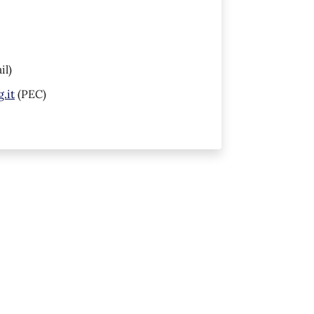
il)
.it
(PEC)