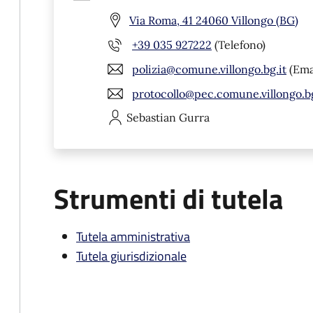
Via Roma, 41 24060 Villongo (BG)
+39 035 927222
(Telefono)
polizia@comune.villongo.bg.it
(Ema
protocollo@pec.comune.villongo.bg
Sebastian
Gurra
Strumenti di tutela
Tutela amministrativa
Tutela giurisdizionale