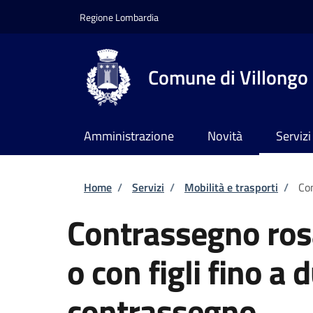
Salta al contenuto principale
Skip to footer content
Regione Lombardia
Comune di Villongo
Amministrazione
Novità
Servizi
Briciole di pane
Home
/
Servizi
/
Mobilità e trasporti
/
Con
Contrassegno ros
o con figli fino a 
contrassegno