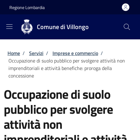
Salta al contenuto principale
Skip to footer content
Regione Lombardia
Comune di Villongo
Briciole di pane
Home
/
Servizi
/
Imprese e commercio
/
Occupazione di suolo pubblico per svolgere attività non
imprenditoriali e attività benefiche: proroga della
concessione
Occupazione di suolo
pubblico per svolgere
attività non
imprenditoriali e attività