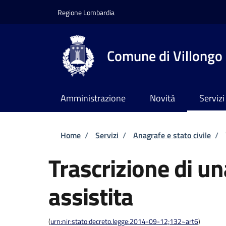
Salta al contenuto principale
Skip to footer content
Regione Lombardia
Comune di Villongo
Amministrazione
Novità
Servizi
Briciole di pane
Home
/
Servizi
/
Anagrafe e stato civile
/
Trascrizione di u
assistita
(
urn:nir:stato:decreto.legge:2014-09-12;132~art6
)