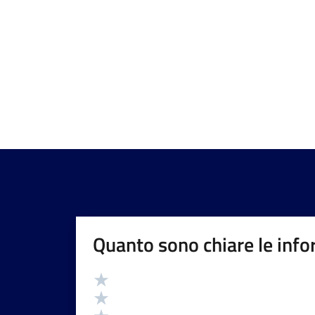
Quanto sono chiare le info
Valutazione
Valuta 5 stelle su 5
Valuta 4 stelle su 5
Valuta 3 stelle su 5