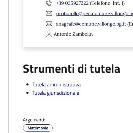
+39 035927222
(Telefono, int. 1)
protocollo@pec.comune.villongo.bg
anagrafe@comune.villongo.bg.it
(E
Antonio
Zambolin
Strumenti di tutela
Tutela amministrativa
Tutela giurisdizionale
Argomenti:
Matrimonio