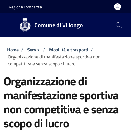
Salta al contenuto principale
Skip to footer content
Regione Lombardia
Comune di Villongo
Briciole di pane
Home
/
Servizi
/
Mobilità e trasporti
/
Organizzazione di manifestazione sportiva non
competitiva e senza scopo di lucro
Organizzazione di
manifestazione sportiva
non competitiva e senza
scopo di lucro