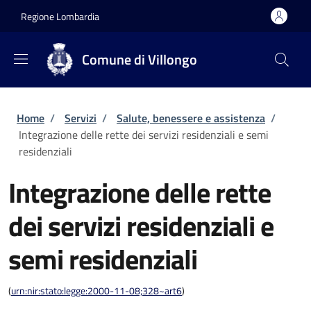
Salta al contenuto principale
Skip to footer content
Regione Lombardia
Comune di Villongo
Briciole di pane
Home
/
Servizi
/
Salute, benessere e assistenza
/
Integrazione delle rette dei servizi residenziali e semi
residenziali
Integrazione delle rette
dei servizi residenziali e
semi residenziali
(
urn:nir:stato:legge:2000-11-08;328~art6
)