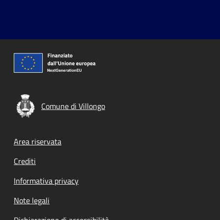
Comune di Villongo
Footer menu
Area riservata
Crediti
Informativa privacy
Note legali
Dichiarazione di accessibilità