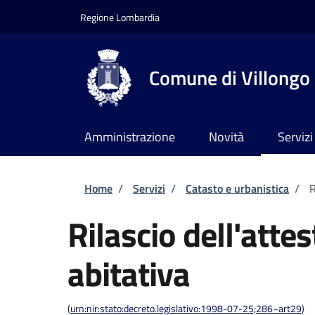
Salta al contenuto principale
Skip to footer content
Regione Lombardia
Comune di Villongo
Amministrazione
Novità
Servizi
Briciole di pane
Home
/
Servizi
/
Catasto e urbanistica
/
R
Rilascio dell'atte
abitativa
(
urn:nir:stato:decreto.legislativo:1998-07-25;286~art29
)