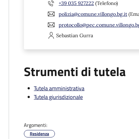
+39 035 927222
(Telefono)
polizia@comune.villongo.bg.it
(Ema
protocollo@pec.comune.villongo.bg
Sebastian
Gurra
Strumenti di tutela
Tutela amministrativa
Tutela giurisdizionale
Argomenti:
Residenza