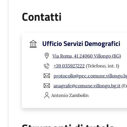
Contatti
Ufficio Servizi Demografici
Via Roma, 41 24060 Villongo (BG)
+39 035927222
(Telefono, int. 1)
protocollo@pec.comune.villongo.bg
anagrafe@comune.villongo.bg.it
(E
Antonio
Zambolin