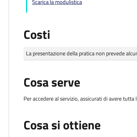
Scarica la modulistica
Costi
Tipo di pagamento
Importo
La presentazione della pratica non prevede al
Cosa serve
Per accedere al servizio, assicurati di avere tutt
Cosa si ottiene