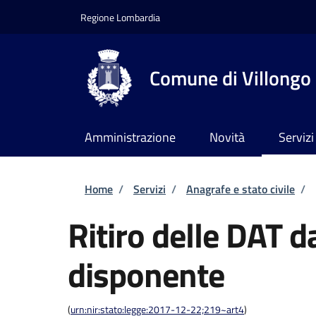
Salta al contenuto principale
Skip to footer content
Regione Lombardia
Comune di Villongo
Amministrazione
Novità
Servizi
Briciole di pane
Home
/
Servizi
/
Anagrafe e stato civile
/
Ritiro delle DAT d
disponente
(
urn:nir:stato:legge:2017-12-22;219~art4
)