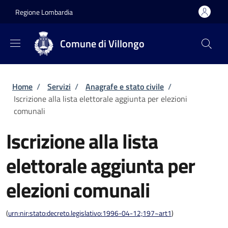
Salta al contenuto principale
Skip to footer content
Regione Lombardia
Comune di Villongo
Briciole di pane
Home
/
Servizi
/
Anagrafe e stato civile
/
Iscrizione alla lista elettorale aggiunta per elezioni
comunali
Iscrizione alla lista
elettorale aggiunta per
elezioni comunali
(
urn:nir:stato:decreto.legislativo:1996-04-12;197~art1
)