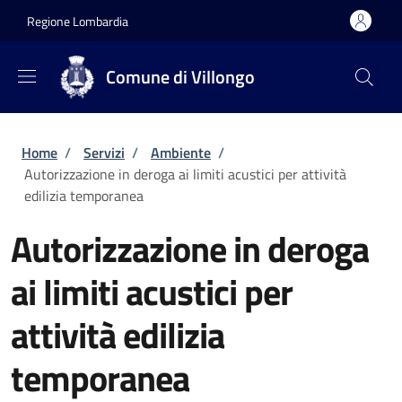
Salta al contenuto principale
Skip to footer content
Regione Lombardia
Comune di Villongo
Briciole di pane
Home
/
Servizi
/
Ambiente
/
Autorizzazione in deroga ai limiti acustici per attività
edilizia temporanea
Autorizzazione in deroga
ai limiti acustici per
attività edilizia
temporanea