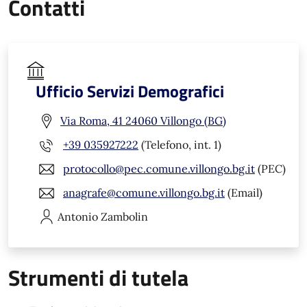
Contatti
Ufficio Servizi Demografici
Via Roma, 41 24060 Villongo (BG)
+39 035927222
(Telefono, int. 1)
protocollo@pec.comune.villongo.bg.it
(PEC)
anagrafe@comune.villongo.bg.it
(Email)
Antonio
Zambolin
Strumenti di tutela