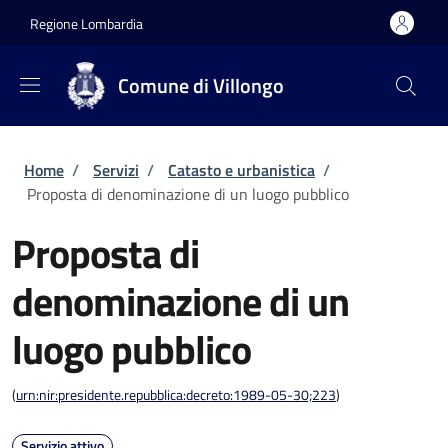
Salta al contenuto principale
Skip to footer content
Regione Lombardia
Comune di Villongo
Briciole di pane
Home
/
Servizi
/
Catasto e urbanistica
/
Proposta di denominazione di un luogo pubblico
Proposta di
denominazione di un
luogo pubblico
(
urn:nir:presidente.repubblica:decreto:1989-05-30;223
)
Servizio attivo