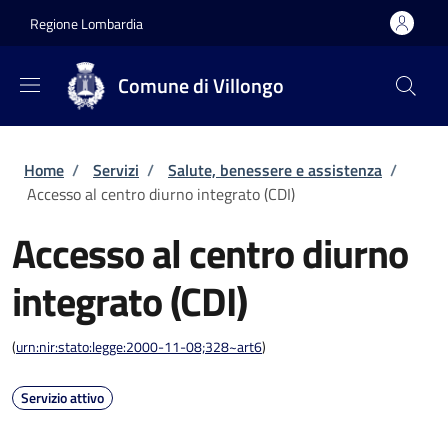
Salta al contenuto principale
Skip to footer content
Regione Lombardia
Comune di Villongo
Briciole di pane
Home
/
Servizi
/
Salute, benessere e assistenza
/
Accesso al centro diurno integrato (CDI)
Accesso al centro diurno
integrato (CDI)
(
urn:nir:stato:legge:2000-11-08;328~art6
)
Servizio attivo