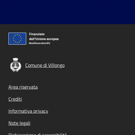
Comune di Villongo
Footer menu
Area riservata
Crediti
Informativa privacy
Note legali
Dichiarazione di accessibilità