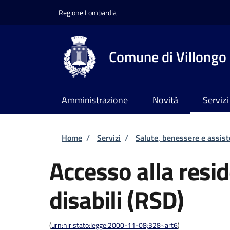
Salta al contenuto principale
Skip to footer content
Regione Lombardia
Comune di Villongo
Amministrazione
Novità
Servizi
Briciole di pane
Home
/
Servizi
/
Salute, benessere e assis
Accesso alla resi
disabili (RSD)
(
urn:nir:stato:legge:2000-11-08;328~art6
)