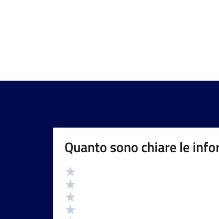
Quanto sono chiare le info
Valutazione
Valuta 5 stelle su 5
Valuta 4 stelle su 5
Valuta 3 stelle su 5
Valuta 2 stelle su 5