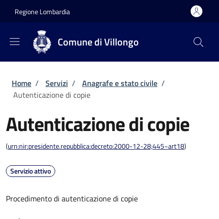
Salta al contenuto principale
Skip to footer content
Regione Lombardia
Comune di Villongo
Briciole di pane
Home
/
Servizi
/
Anagrafe e stato civile
/
Autenticazione di copie
Autenticazione di copie
(
urn:nir:presidente.repubblica:decreto:2000-12-28;445~art18
)
Servizio attivo
Procedimento di autenticazione di copie