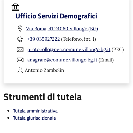
Ufficio Servizi Demografici
Via Roma, 41 24060 Villongo (BG)
+39 035927222
(Telefono, int. 1)
protocollo@pec.comune.villongo.bg.it
(PEC)
anagrafe@comune.villongo.bg.it
(Email)
Antonio
Zambolin
Strumenti di tutela
Tutela amministrativa
Tutela giurisdizionale