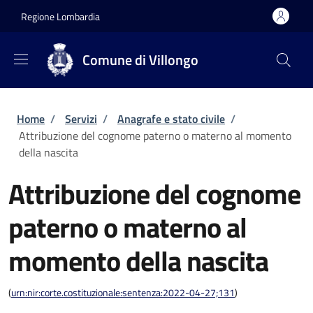
Salta al contenuto principale
Skip to footer content
Regione Lombardia
Comune di Villongo
Briciole di pane
Home
/
Servizi
/
Anagrafe e stato civile
/
Attribuzione del cognome paterno o materno al momento
della nascita
Attribuzione del cognome
paterno o materno al
momento della nascita
(
urn:nir:corte.costituzionale:sentenza:2022-04-27;131
)