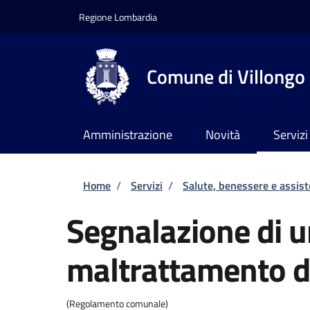
Salta al contenuto principale
Skip to footer content
Regione Lombardia
Comune di Villongo
Amministrazione
Novità
Servizi
Briciole di pane
Home
/
Servizi
/
Salute, benessere e assis
Segnalazione di 
maltrattamento d
(Regolamento comunale)