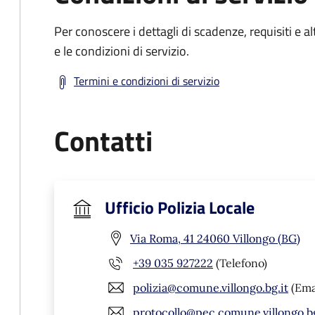
Per conoscere i dettagli di scadenze, requisiti e al
e le condizioni di servizio.
Termini e condizioni di servizio
Contatti
Ufficio Polizia Locale
Via Roma, 41 24060 Villongo (BG)
+39 035 927222
(Telefono)
polizia@comune.villongo.bg.it
(Ema
protocollo@pec.comune.villongo.bg