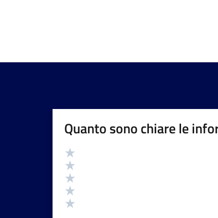
Quanto sono chiare le info
Valutazione
Valuta 5 stelle su 5
Valuta 4 stelle su 5
Valuta 3 stelle su 5
Valuta 2 stelle su 5
Valuta 1 stelle su 5