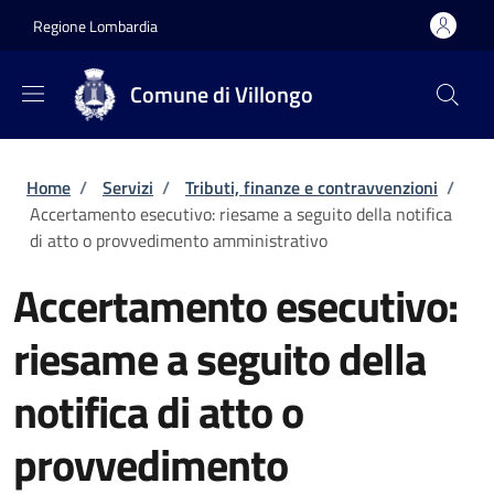
Salta al contenuto principale
Skip to footer content
Regione Lombardia
Comune di Villongo
Briciole di pane
Home
/
Servizi
/
Tributi, finanze e contravvenzioni
/
Accertamento esecutivo: riesame a seguito della notifica
di atto o provvedimento amministrativo
Accertamento esecutivo:
riesame a seguito della
notifica di atto o
provvedimento