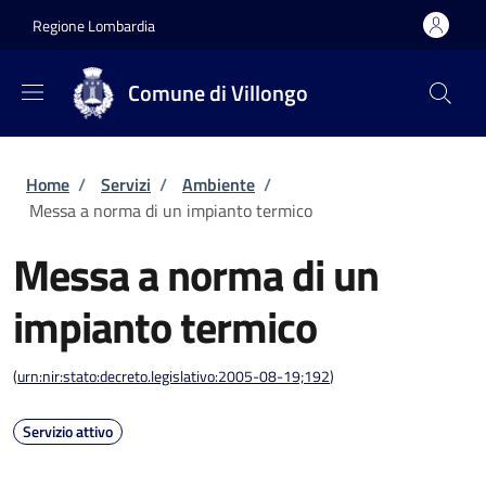
Salta al contenuto principale
Skip to footer content
Regione Lombardia
Comune di Villongo
Briciole di pane
Home
/
Servizi
/
Ambiente
/
Messa a norma di un impianto termico
Messa a norma di un
impianto termico
(
urn:nir:stato:decreto.legislativo:2005-08-19;192
)
Servizio attivo