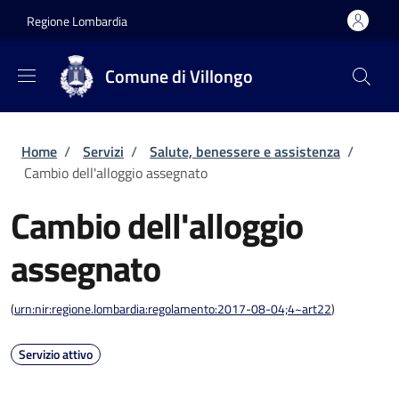
Salta al contenuto principale
Skip to footer content
Regione Lombardia
Comune di Villongo
Briciole di pane
Home
/
Servizi
/
Salute, benessere e assistenza
/
Cambio dell'alloggio assegnato
Cambio dell'alloggio
assegnato
(
urn:nir:regione.lombardia:regolamento:2017-08-04;4~art22
)
Servizio attivo