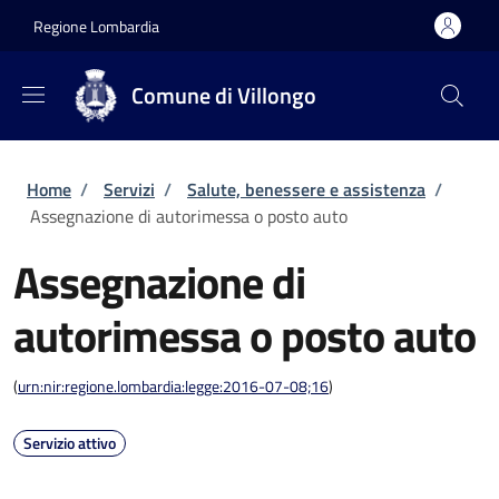
Salta al contenuto principale
Skip to footer content
Regione Lombardia
Comune di Villongo
Briciole di pane
Home
/
Servizi
/
Salute, benessere e assistenza
/
Assegnazione di autorimessa o posto auto
Assegnazione di
autorimessa o posto auto
(
urn:nir:regione.lombardia:legge:2016-07-08;16
)
Servizio attivo