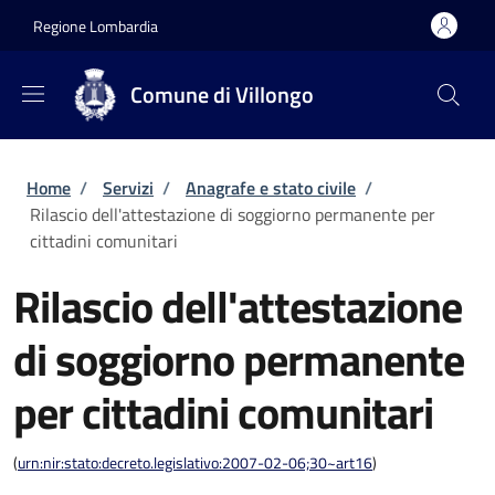
Salta al contenuto principale
Skip to footer content
Regione Lombardia
Comune di Villongo
Briciole di pane
Home
/
Servizi
/
Anagrafe e stato civile
/
Rilascio dell'attestazione di soggiorno permanente per
cittadini comunitari
Rilascio dell'attestazione
di soggiorno permanente
per cittadini comunitari
(
urn:nir:stato:decreto.legislativo:2007-02-06;30~art16
)