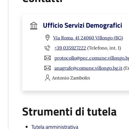
Ufficio Servizi Demografici
Via Roma, 41 24060 Villongo (BG)
+39 035927222
(Telefono, int. 1)
protocollo@pec.comune.villongo.bg
anagrafe@comune.villongo.bg.it
(E
Antonio
Zambolin
Strumenti di tutela
Tutela amministrativa