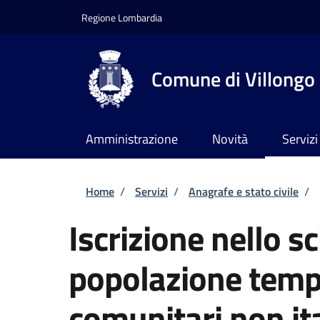
Salta al contenuto principale
Skip to footer content
Regione Lombardia
Comune di Villongo
Amministrazione
Novità
Servizi
Briciole di pane
Home
/
Servizi
/
Anagrafe e stato civile
/
Iscrizione nello s
popolazione tempo
comunitari non ita