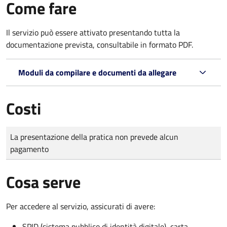
Come fare
Il servizio può essere attivato presentando tutta la
documentazione prevista, consultabile in formato PDF.
Moduli da compilare e documenti da allegare
Costi
Tipo di pagamento
Importo
La presentazione della pratica non prevede alcun
pagamento
Cosa serve
Per accedere al servizio, assicurati di avere:
SPID (sistema pubblico di identità digitale), carta