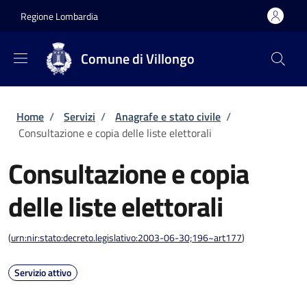
Salta al contenuto principale
Skip to footer content
Regione Lombardia
Comune di Villongo
Briciole di pane
Home
/
Servizi
/
Anagrafe e stato civile
/
Consultazione e copia delle liste elettorali
Consultazione e copia
delle liste elettorali
(
urn:nir:stato:decreto.legislativo:2003-06-30;196~art177
)
Servizio attivo