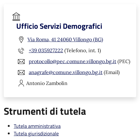
Ufficio Servizi Demografici
Via Roma, 41 24060 Villongo (BG)
+39 035927222
(Telefono, int. 1)
protocollo@pec.comune.villongo.bg.it
(PEC)
anagrafe@comune.villongo.bg.it
(Email)
Antonio
Zambolin
Strumenti di tutela
Tutela amministrativa
Tutela giurisdizionale