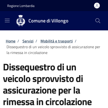
Salta al contenuto principale
Skip to footer content
Regione Lombardia
Comune di Villongo
Briciole di pane
Home
/
Servizi
/
Mobilità e trasporti
/
Dissequestro di un veicolo sprovvisto di assicurazione per
la rimessa in circolazione
Dissequestro di un
veicolo sprovvisto di
assicurazione per la
rimessa in circolazione