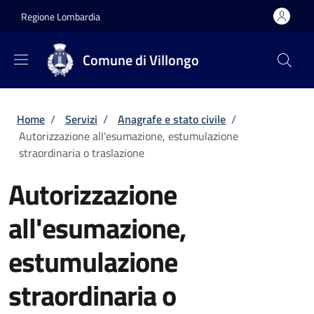
Salta al contenuto principale
Skip to footer content
Regione Lombardia
Comune di Villongo
Briciole di pane
Home
/
Servizi
/
Anagrafe e stato civile
/
Autorizzazione all'esumazione, estumulazione
straordinaria o traslazione
Autorizzazione
all'esumazione,
estumulazione
straordinaria o