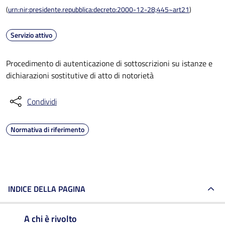
(
urn:nir:presidente.repubblica:decreto:2000-12-28;445~art21
)
Servizio attivo
Procedimento di autenticazione di sottoscrizioni su istanze e
dichiarazioni sostitutive di atto di notorietà
Condividi
Normativa di riferimento
INDICE DELLA PAGINA
A chi è rivolto