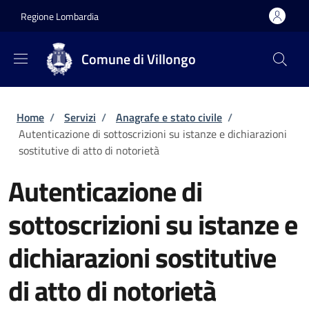
Salta al contenuto principale
Skip to footer content
Regione Lombardia
Comune di Villongo
Briciole di pane
Home
/
Servizi
/
Anagrafe e stato civile
/
Autenticazione di sottoscrizioni su istanze e dichiarazioni
sostitutive di atto di notorietà
Autenticazione di
sottoscrizioni su istanze e
dichiarazioni sostitutive
di atto di notorietà