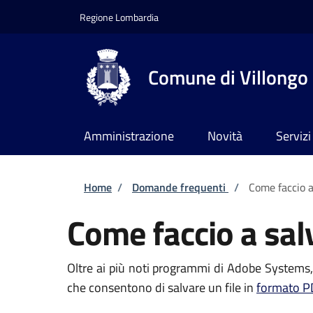
Salta al contenuto principale
Skip to footer content
Regione Lombardia
Comune di Villongo
Amministrazione
Novità
Servizi
Briciole di pane
Home
/
Domande frequenti
/
Come faccio a
Come faccio a sal
Oltre ai più noti programmi di Adobe Systems, 
che consentono di salvare un file in
formato P