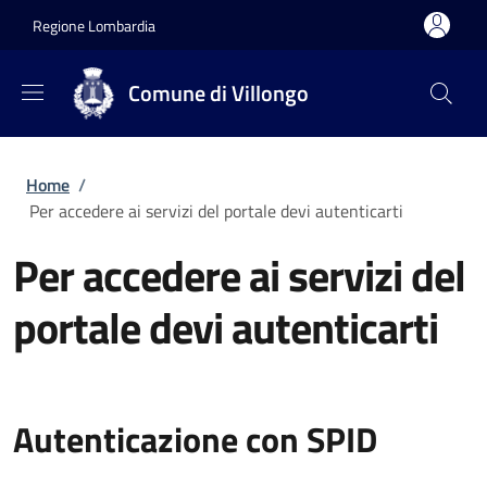
Salta al contenuto principale
Skip to footer content
Regione Lombardia
Comune di Villongo
Briciole di pane
Home
/
Per accedere ai servizi del portale devi autenticarti
Per accedere ai servizi del
portale devi autenticarti
Autenticazione con SPID