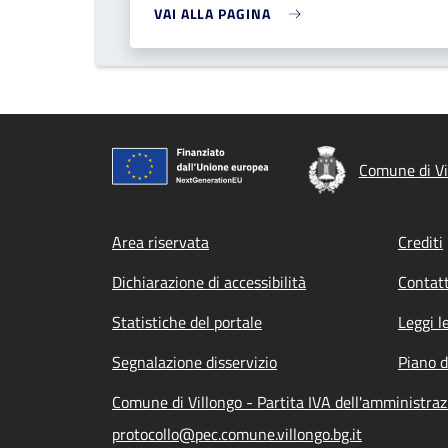
VAI ALLA PAGINA
Comune di Vi
Footer menu
Area riservata
Crediti
Dichiarazione di accessibilità
Contatt
Statistiche del portale
Leggi l
Segnalazione disservizio
Piano d
Comune di Villongo - Partita IVA dell'amministr
protocollo@pec.comune.villongo.bg.it