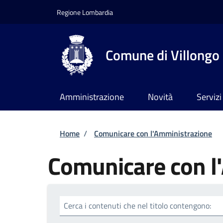
Salta al contenuto principale
Skip to footer content
Regione Lombardia
Comune di Villongo
Amministrazione
Novità
Servizi
Briciole di pane
Home
/
Comunicare con l'Amministrazione
Comunicare con l
Cerca i contenuti che nel titolo contengono: