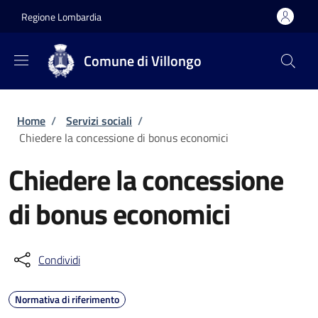
Salta al contenuto principale
Skip to footer content
Regione Lombardia
Comune di Villongo
Briciole di pane
Home
/
Servizi sociali
/
Chiedere la concessione di bonus economici
Chiedere la concessione
di bonus economici
Condividi
Normativa di riferimento