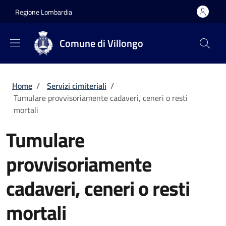
Salta al contenuto principale
Skip to footer content
Regione Lombardia
Comune di Villongo
Briciole di pane
Home
/
Servizi cimiteriali
/
Tumulare provvisoriamente cadaveri, ceneri o resti
mortali
Tumulare
provvisoriamente
cadaveri, ceneri o resti
mortali