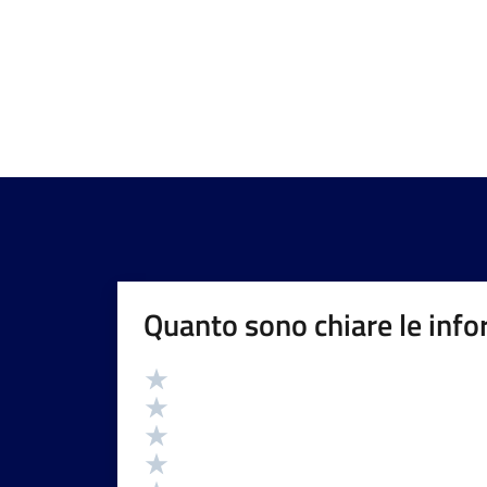
Quanto sono chiare le info
Valutazione
Valuta 5 stelle su 5
Valuta 4 stelle su 5
Valuta 3 stelle su 5
Valuta 2 stelle su 5