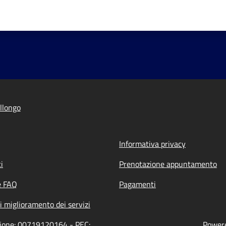
llongo
Informativa privacy
i
Prenotazione appuntamento
e FAQ
Pagamenti
i miglioramento dei servizi
azione: 00719120164 - PEC:
Powere