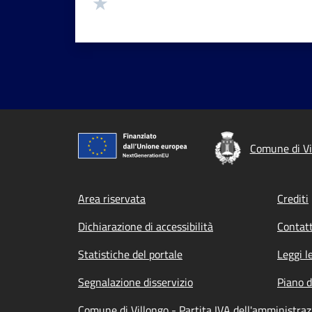
Valuta 1 stelle su 5
Comune di Vi
Footer menu
Area riservata
Crediti
Dichiarazione di accessibilità
Contatt
Statistiche del portale
Leggi l
Segnalazione disservizio
Piano d
Comune di Villongo - Partita IVA dell'amministr