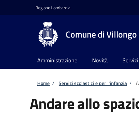
Salta al contenuto principale
Skip to footer content
Regione Lombardia
Comune di Villongo
Amministrazione
Novità
Servizi
Briciole di pane
Home
/
Servizi scolastici e per l'infanzia
/
A
Andare allo spazi