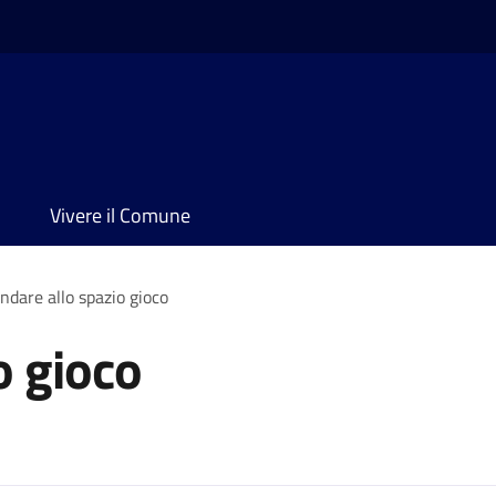
Vivere il Comune
ndare allo spazio gioco
o gioco