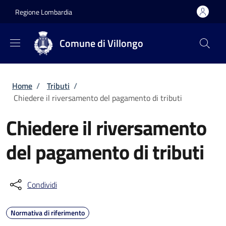
Salta al contenuto principale
Skip to footer content
Regione Lombardia
Comune di Villongo
Briciole di pane
Home
/
Tributi
/
Chiedere il riversamento del pagamento di tributi
Chiedere il riversamento
del pagamento di tributi
Condividi
Normativa di riferimento